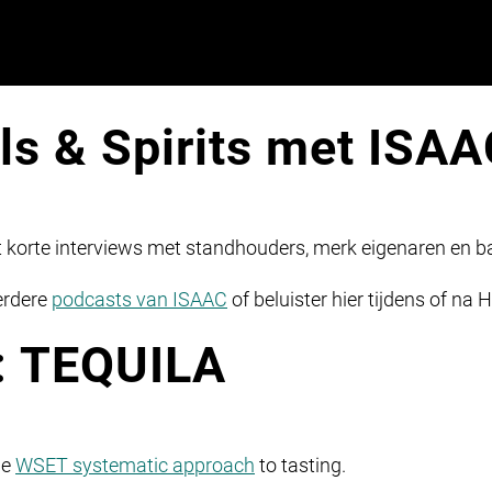
ls & Spirits met ISA
t korte interviews met standhouders, merk eigenaren en b
erdere
podcasts van ISAAC
of beluister hier tijdens of n
s: TEQUILA
de
WSET systematic approach
to tasting.