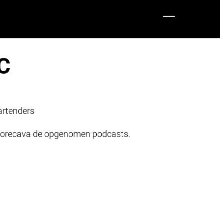
AC
artenders
a Horecava de opgenomen podcasts.