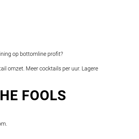
ining op bottomline profit?
tail omzet. Meer cocktails per uur. Lagere
 THE FOOLS
om.