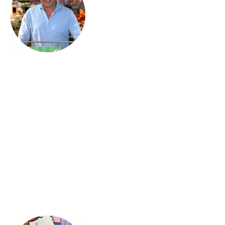
Rober Delver is owner retail&advies “Rober”