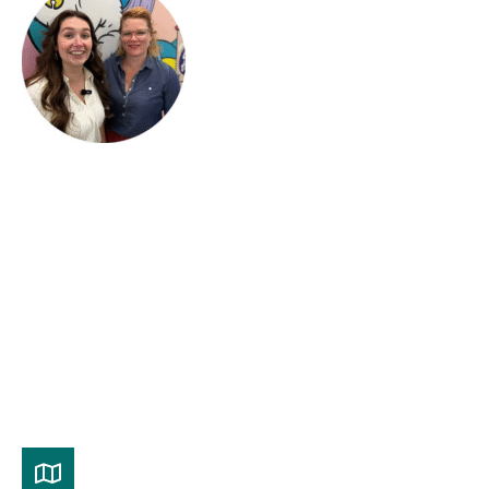
Lydia Sijbers en Kim de Smit zijn trendspotters in
food bij Foodsafari