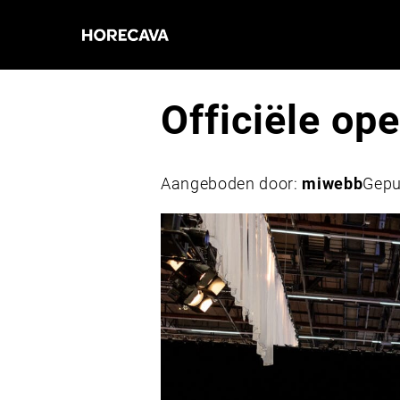
Officiële op
Aangeboden door:
miwebb
Gepu