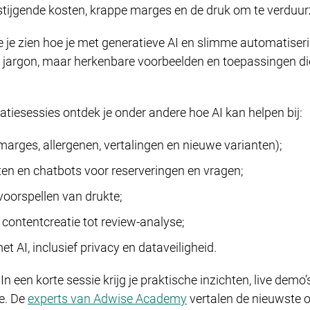
 stijgende kosten, krappe marges en de druk om te verduu
 je zien hoe je met generatieve AI en slimme automatiserin
ch jargon, maar herkenbare voorbeelden en toepassingen di
atiesessies ontdek je onder andere hoe AI kan helpen bij:
marges, allergenen, vertalingen en nieuwe varianten);
ten en chatbots voor reserveringen en vragen;
voorspellen van drukte;
 contentcreatie tot review-analyse;
t AI, inclusief privacy en dataveiligheid.
n een korte sessie krijg je praktische inzichten, live dem
ie. De
experts van Adwise Academy
vertalen de nieuwste 