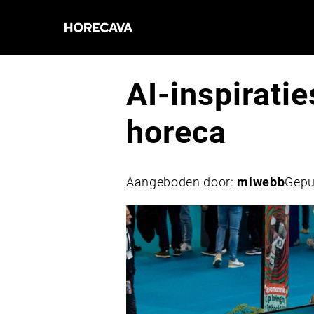
AI-inspirati
horeca
Aangeboden door:
miwebb
Gepu