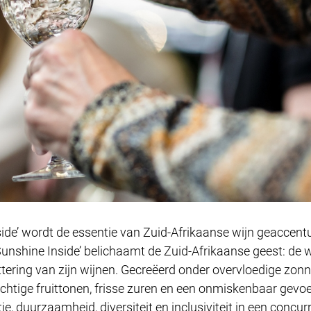
nside’ wordt de essentie van Zuid-Afrikaanse wijn geaccentu
Sunshine Inside’ belichaamt de Zuid-Afrikaanse geest: de
ttering van zijn wijnen. Gecreëerd onder overvloedige zonne
achtige fruittonen, frisse zuren en een onmiskenbaar gevo
tie, duurzaamheid, diversiteit en inclusiviteit in een conc