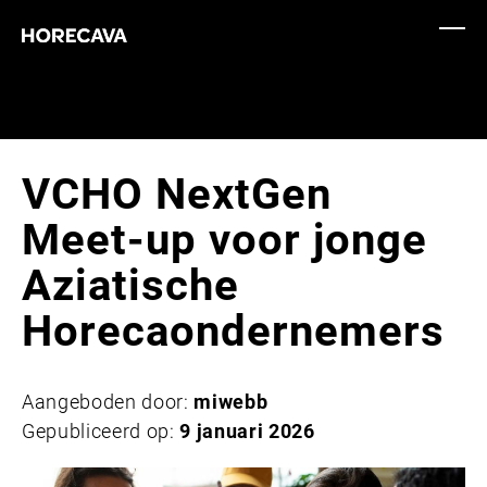
VCHO NextGen
Meet-up voor jonge
Aziatische
Horecaondernemers
Aangeboden door:
miwebb
Gepubliceerd op:
9 januari 2026