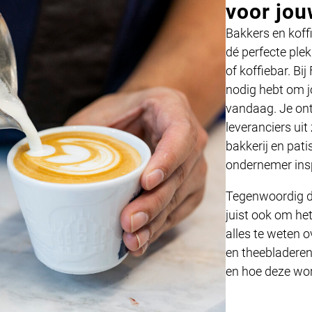
voor jou
Bakkers en koff
dé perfecte plek
of koffiebar. Bi
nodig hebt om j
vandaag. Je on
leveranciers uit
bakkerij en patis
ondernemer insp
Tegenwoordig d
juist ook om he
alles te weten 
en theebladeren.
en hoe deze wor