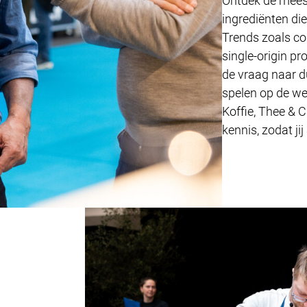
Ontdek de meest
ingrediënten die
Trends zoals co
single-origin pr
de vraag naar d
spelen op de w
Koffie, Thee & 
kennis, zodat jij