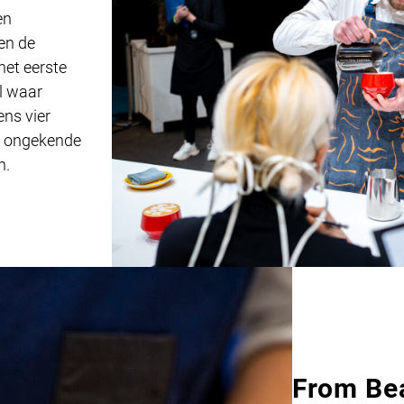
en
den de
et eerste
l waar
ens vier
d, ongekende
n.
From Bea